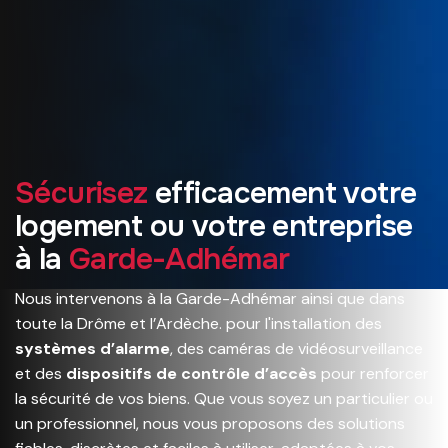
S
é
c
u
r
i
s
e
z
e
f
f
i
c
a
c
e
m
e
n
t
v
o
t
r
e
l
o
g
e
m
e
n
t
o
u
v
o
t
r
e
e
n
t
r
e
p
r
i
s
e
à
l
a
G
a
r
d
e
-
A
d
h
é
m
a
r
Nous intervenons à la Garde-Adhémar ainsi que dans
toute la Drôme et l’Ardèche. pour l'installation des
systèmes d’alarme
, des caméras de vidéosurveillance
et des
dispositifs de contrôle d’accès
pour renforcer
la sécurité de vos biens. Que vous soyez un particulier ou
un professionnel, nous vous proposons des solutions