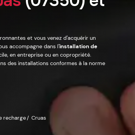
u
a
s
(
0
7
3
5
0
)
e
t
ronnantes et vous venez d'acquérir un
 vous accompagne dans l'
installation de
cile, en entreprise ou en copropriété.
ons des installations conformes à la norme
de recharge
Cruas