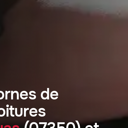
o
r
n
e
s
d
e
o
i
t
u
r
e
s