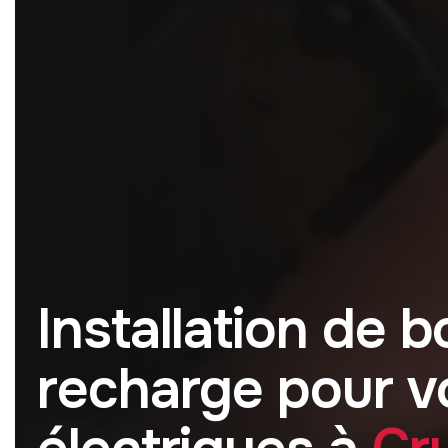
I
n
s
t
a
l
l
a
t
i
o
n
d
e
b
r
e
c
h
a
r
g
e
p
o
u
r
v