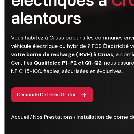
é
l
e
c
t
r
i
q
u
e
s
à
C
r
a
l
e
n
t
o
u
r
s
Vous habitez à Cruas ou dans les communes envi
véhicule électrique ou hybride ? FCS Électricité
votre borne de recharge (IRVE) à Cruas
, à domi
Certifiés
Qualifelec P1-P2 et Q1-Q2
, nous assur
NF C 15-100, fiables, sécurisées et évolutives.
Demande De Devis Gratuit
Accueil
Nos Prestations
Installation de borne 