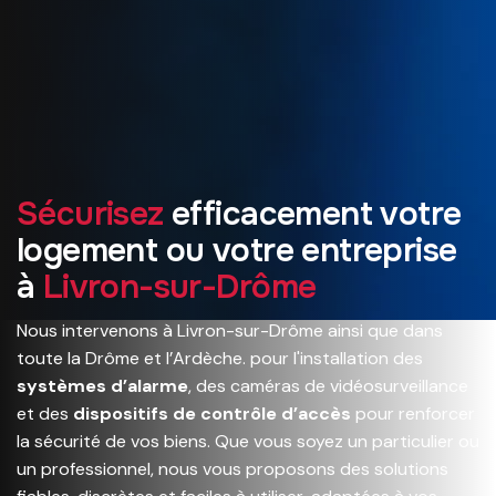
S
é
c
u
r
i
s
e
z
e
f
f
i
c
a
c
e
m
e
n
t
v
o
t
r
e
l
o
g
e
m
e
n
t
o
u
v
o
t
r
e
e
n
t
r
e
p
r
i
s
e
à
L
i
v
r
o
n
-
s
u
r
-
D
r
ô
m
e
Nous intervenons à Livron-sur-Drôme ainsi que dans
toute la Drôme et l’Ardèche. pour l'installation des
systèmes d’alarme
, des caméras de vidéosurveillance
et des
dispositifs de contrôle d’accès
pour renforcer
la sécurité de vos biens. Que vous soyez un particulier ou
un professionnel, nous vous proposons des solutions