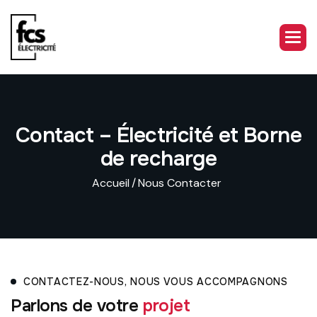
C
o
n
t
a
c
t
–
É
l
e
c
t
r
i
c
i
t
é
e
t
B
o
r
n
e
d
e
r
e
c
h
a
r
g
e
Accueil
Nous Contacter
CONTACTEZ-NOUS, NOUS VOUS ACCOMPAGNONS
P
a
r
l
o
n
s
d
e
v
o
t
r
e
p
r
o
j
e
t