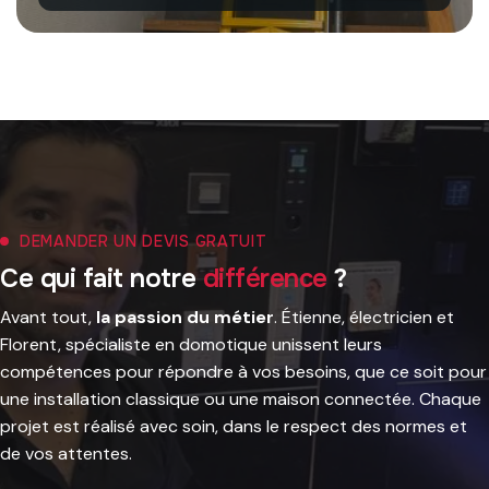
DEMANDER UN DEVIS GRATUIT
C
e
q
u
i
f
a
i
t
n
o
t
r
e
d
i
f
f
é
r
e
n
c
e
?
Avant tout,
la passion du métier
. Étienne, électricien et
Florent, spécialiste en domotique unissent leurs
compétences pour répondre à vos besoins, que ce soit pour
une installation classique ou une maison connectée. Chaque
projet est réalisé avec soin, dans le respect des normes et
de vos attentes.