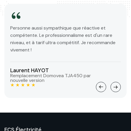
i sympathique que réactive et
Très professionnel 
e professionnalisme est d'un rare
recommande
arif ultra compétitif. Je recommande
Thibault PRANDI
Installation d'une 
★ ★ ★ ★ ★
AYOT
t Domovea TJA450 par
ion
FCS Électricité