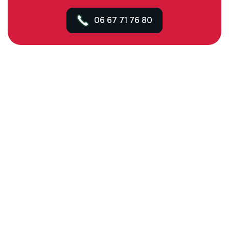
06 67 71 76 80
Contact
Email :
contact@fcselectricite.com
Téléphone :
06 67 71 76 80
Zones Interventions
Beauvallon et environs
Drôme et Ardèche
UN PEU D'EXPLICATION
E
n
t
r
e
p
r
i
s
e
d
’
é
l
e
c
t
r
i
c
i
t
é
à
B
e
a
u
v
a
l
l
o
n
e
t
d
a
n
s
l
a
D
r
ô
m
e