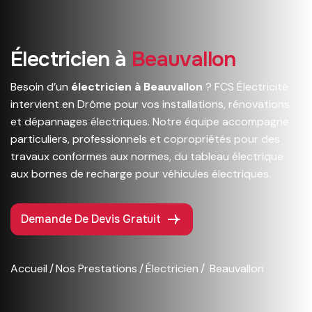
É
l
e
c
t
r
i
c
i
e
n
à
B
e
a
u
v
a
l
l
o
n
Besoin d’un
électricien à Beauvallon
? FCS Électricité
intervient en Drôme pour vos installations, rénovations
et dépannages électriques. Notre équipe accompagne
particuliers, professionnels et copropriétés pour des
travaux conformes aux normes, du tableau électrique
aux bornes de recharge pour véhicules électriques.
Demande De Devis Gratuit
Accueil
Nos Prestations
Électricien
Beauvallon