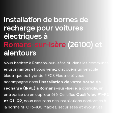
I
n
s
t
a
l
l
a
t
i
o
n
d
e
b
o
r
n
e
s
d
e
r
e
c
h
a
r
g
e
p
o
u
r
v
o
i
t
u
r
e
s
é
l
e
c
t
r
i
q
u
e
s
à
R
o
m
a
n
s
-
s
u
r
-
I
s
è
r
e
(
2
6
1
0
0
)
e
t
a
l
e
n
t
o
u
r
s
Vous habitez à Romans-sur-Isère ou dans les communes
environnantes et vous venez d'acquérir un véhicule
électrique ou hybride ? FCS Électricité vous
accompagne dans l'
installation de votre borne de
recharge (IRVE) à Romans-sur-Isère
, à domicile, en
entreprise ou en copropriété. Certifiés
Qualifelec P1-P2
et Q1-Q2
, nous assurons des installations conformes à
la norme NF C 15-100, fiables, sécurisées et évolutives.