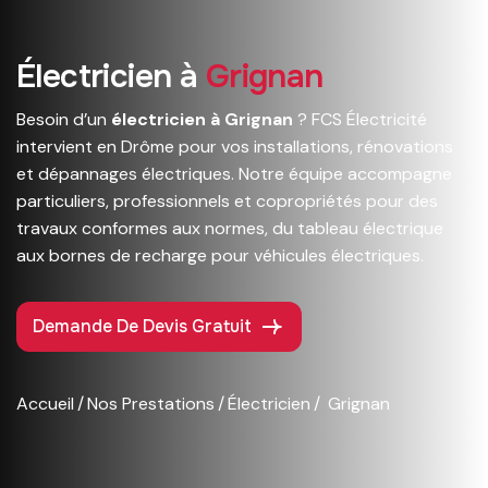
É
l
e
c
t
r
i
c
i
e
n
à
G
r
i
g
n
a
n
Besoin d’un
électricien à Grignan
? FCS Électricité
intervient en Drôme pour vos installations, rénovations
et dépannages électriques. Notre équipe accompagne
particuliers, professionnels et copropriétés pour des
travaux conformes aux normes, du tableau électrique
aux bornes de recharge pour véhicules électriques.
Demande De Devis Gratuit
Accueil
Nos Prestations
Électricien
Grignan