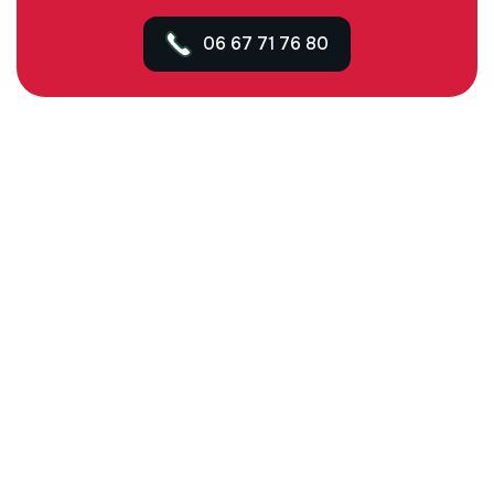
06 67 71 76 80
Contact
Email :
contact@fcselectricite.com
Téléphone :
06 67 71 76 80
Zones Interventions
Montjoyer et environs
Drôme et Ardèche
UN PEU D'EXPLICATION
E
n
t
r
e
p
r
i
s
e
d
’
é
l
e
c
t
r
i
c
i
t
é
à
M
o
n
t
j
o
y
e
r
e
t
d
a
n
s
l
a
D
r
ô
m
e