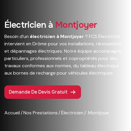
É
l
e
c
t
r
i
c
i
e
n
à
M
o
n
t
j
o
y
e
r
Besoin d’un
électricien à Montjoyer
? FCS Électricité
intervient en Drôme pour vos installations, rénovations
et dépannages électriques. Notre équipe accompagne
particuliers, professionnels et copropriétés pour des
travaux conformes aux normes, du tableau électrique
aux bornes de recharge pour véhicules électriques.
Demande De Devis Gratuit
Accueil
Nos Prestations
Électricien
Montjoyer