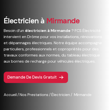
É
l
e
c
t
r
i
c
i
e
n
à
M
i
r
m
a
n
d
e
Besoin d’un
électricien à Mirmande
? FCS Électricité
intervient en Drôme pour vos installations, rénovations
et dépannages électriques. Notre équipe accompagne
particuliers, professionnels et copropriétés pour des
travaux conformes aux normes, du tableau électrique
aux bornes de recharge pour véhicules électriques.
Demande De Devis Gratuit
Accueil
Nos Prestations
Électricien
Mirmande