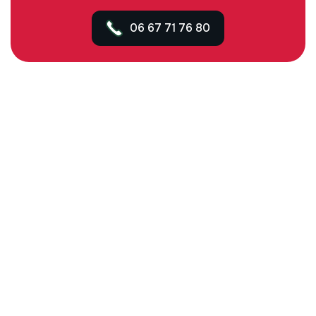
06 67 71 76 80
Contact
Email :
contact@fcselectricite.com
Téléphone :
06 67 71 76 80
Zones Interventions
Mirmande et environs
Drôme et Ardèche
UN PEU D'EXPLICATION
E
n
t
r
e
p
r
i
s
e
d
’
é
l
e
c
t
r
i
c
i
t
é
à
M
i
r
m
a
n
d
e
e
t
d
a
n
s
l
a
D
r
ô
m
e