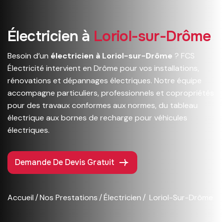
É
l
e
c
t
r
i
c
i
e
n
à
L
o
r
i
o
l
-
s
u
r
-
D
r
ô
m
e
Besoin d’un
électricien à Loriol-sur-Drôme
? FCS
Électricité intervient en Drôme pour vos installations,
rénovations et dépannages électriques. Notre équipe
accompagne particuliers, professionnels et copropriétés
pour des travaux conformes aux normes, du tableau
électrique aux bornes de recharge pour véhicules
électriques.
Demande De Devis Gratuit
Accueil
Nos Prestations
Électricien
Loriol-Sur-Drôme