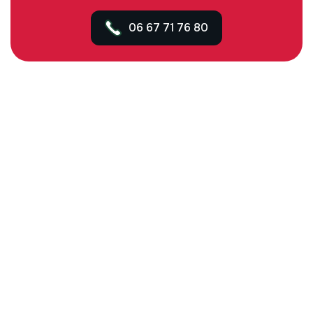
06 67 71 76 80
Contact
Email :
contact@fcselectricite.com
Téléphone :
06 67 71 76 80
Zones Interventions
Loriol-sur-Drôme et environs
Drôme et Ardèche
UN PEU D'EXPLICATION
E
n
t
r
e
p
r
i
s
e
d
’
é
l
e
c
t
r
i
c
i
t
é
à
L
o
r
i
o
l
-
s
u
r
-
D
r
ô
m
e
e
t
d
a
n
s
l
a
D
r
ô
m
e