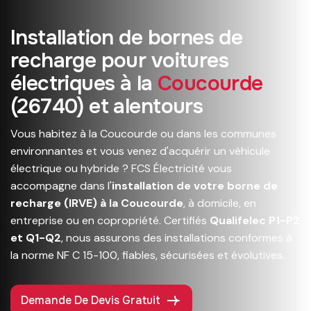
I
n
s
t
a
l
l
a
t
i
o
n
d
e
b
o
r
n
e
s
d
e
r
e
c
h
a
r
g
e
p
o
u
r
v
o
i
t
u
r
e
s
é
l
e
c
t
r
i
q
u
e
s
à
l
a
C
o
u
c
o
u
r
d
e
(
2
6
7
4
0
)
e
t
a
l
e
n
t
o
u
r
s
Vous habitez à la Coucourde ou dans les communes
environnantes et vous venez d'acquérir un véhicule
électrique ou hybride ? FCS Électricité vous
accompagne dans l'
installation de votre borne de
recharge (IRVE) à la Coucourde
, à domicile, en
entreprise ou en copropriété. Certifiés
Qualifelec P1-P2
et Q1-Q2
, nous assurons des installations conformes à
la norme NF C 15-100, fiables, sécurisées et évolutives.
Demande De Devis Gratuit