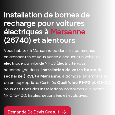
I
n
s
t
a
l
l
a
t
i
o
n
d
e
b
o
r
n
e
s
d
e
r
e
c
h
a
r
g
e
p
o
u
r
v
o
i
t
u
r
e
s
é
l
e
c
t
r
i
q
u
e
s
à
M
a
r
s
a
n
n
e
(
2
6
7
4
0
)
e
t
a
l
e
n
t
o
u
r
s
Vous habitez à Marsanne ou dans les communes
environnantes et vous venez d'acquérir un véhicule
électrique ou hybride ? FCS Électricité vous
accompagne dans l'
installation de votre borne de
recharge (IRVE) à Marsanne
, à domicile, en entreprise
ou en copropriété. Certifiés
Qualifelec P1-P2 et Q1-Q2
,
nous assurons des installations conformes à la norme
NF C 15-100, fiables, sécurisées et évolutives.
Demande De Devis Gratuit